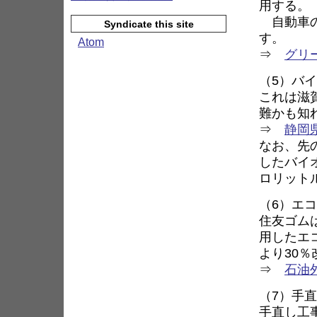
用する。
自動車の
Syndicate this site
す。
Atom
⇒
グリ
（5）バ
これは滋
難かも知
⇒
静岡
なお、先
したバイ
ロリットル
（6）エ
住友ゴムは
用したエ
より30
⇒
石油外
（7）手
手直し工