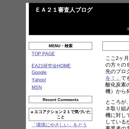
ＥＡ２１審査人ブログ
MENU・検索
TOP PAGE
ここ2ヶ
の方々の
EA21研究会HOME
先のブロ
Google
を！」
で
Yahoo!
酸化炭素
MSN
機）から
Recent Comments
ところが
ネ取り組
a エコアクション２１で気づいた
機に対し
こと
している
「環境にやさしい」をどう
事業者の