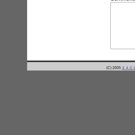
(C) 2005
ＥＡ２