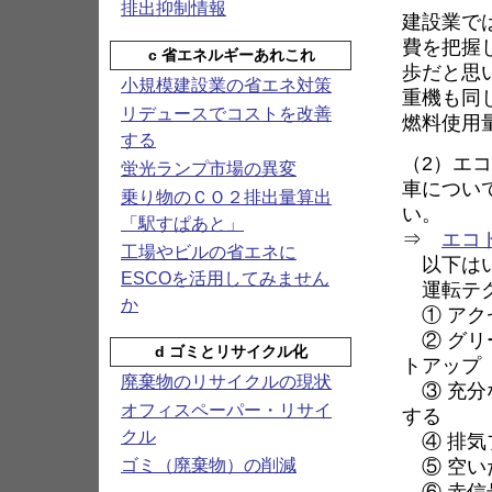
排出抑制情報
建設業で
費を把握
c 省エネルギーあれこれ
歩だと思
小規模建設業の省エネ対策
重機も同
リデュースでコストを改善
燃料使用
する
（2）エ
蛍光ランプ市場の異変
車につい
乗り物のＣＯ２排出量算出
い。
「駅すぱあと」
⇒
エコ
工場やビルの省エネに
以下はい
ESCOを活用してみません
運転テ
か
① アク
② グリ
d ゴミとリサイクル化
トアップ
廃棄物のリサイクルの現状
③ 充分
オフィスペーパー・リサイ
する
クル
④ 排気
⑤ 空い
ゴミ（廃棄物）の削減
⑥ 赤信