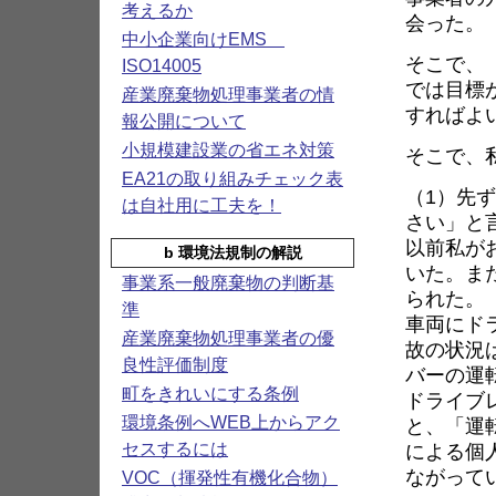
考えるか
会った。
中小企業向けEMS
そこで、
ISO14005
では目標
産業廃棄物処理事業者の情
すればよ
報公開について
小規模建設業の省エネ対策
そこで、
EA21の取り組みチェック表
（1）先
は自社用に工夫を！
さい」と
以前私が
b 環境法規制の解説
いた。ま
事業系一般廃棄物の判断基
られた。
準
車両にド
産業廃棄物処理事業者の優
故の状況
良性評価制度
バーの運
町をきれいにする条例
ドライブ
環境条例へWEB上からアク
と、「運
による個
セスするには
ながって
VOC（揮発性有機化合物）