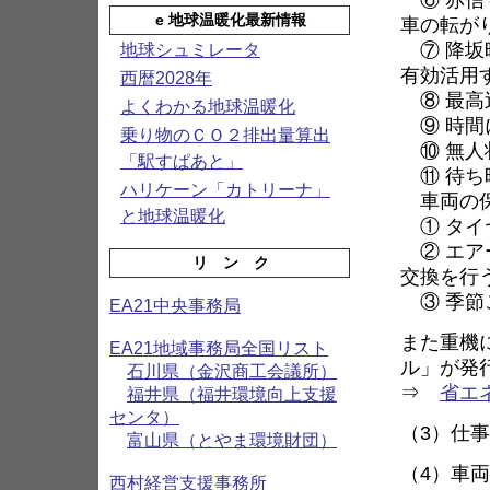
e 地球温暖化最新情報
車の転が
⑦ 降坂
地球シュミレータ
有効活用
西暦2028年
⑧ 最高
よくわかる地球温暖化
⑨ 時間
乗り物のＣＯ２排出量算出
⑩ 無人
「駅すぱあと」
⑪ 待ち
ハリケーン「カトリーナ」
車両の
と地球温暖化
① タイ
② エア
リ ン ク
交換を行
③ 季節
EA21中央事務局
また重機
EA21地域事務局全国リスト
ル」が発
石川県（金沢商工会議所）
⇒
省エ
福井県（福井環境向上支援
センタ）
（3）仕
富山県（とやま環境財団）
（4）車
西村経営支援事務所