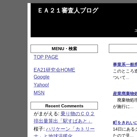
ＥＡ２１審査人ブログ
MENU・検索
TOP PAGE
事業系一般
EA21研究会HOME
このところ
Google
ついて...
Yahoo!
MSN
産業廃棄物
廃棄物処理
Recent Comments
が施行に...
がまがえる:
乗り物のＣＯ２
排出量算出「駅すぱあと」
町をきれい
桜子:
ハリケーン「カトリー
14日にあ
たので見...
ナ」と地球温暖化