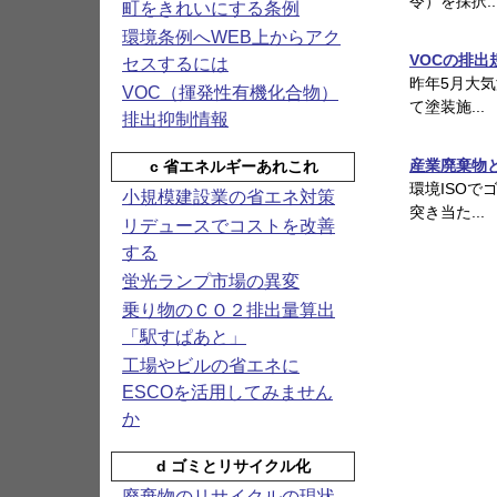
令）を採択..
町をきれいにする条例
環境条例へWEB上からアク
VOCの排出
セスするには
昨年5月大
VOC（揮発性有機化合物）
て塗装施...
排出抑制情報
産業廃棄物
c 省エネルギーあれこれ
環境ISO
小規模建設業の省エネ対策
突き当た...
リデュースでコストを改善
する
蛍光ランプ市場の異変
乗り物のＣＯ２排出量算出
「駅すぱあと」
工場やビルの省エネに
ESCOを活用してみません
か
d ゴミとリサイクル化
廃棄物のリサイクルの現状