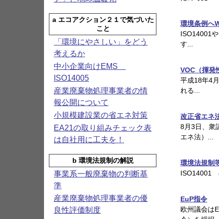
a エコアクション２１で気づいた
環境条例へ
こと
ISO140
「環境にやさしい」をどう
す...
考えるか
中小企業向けEMS
VOC（揮
ISO14005
平成18年4
産業廃棄物処理事業者の情
れる...
報公開について
小規模建設業の省エネ対策
改正省エネ
8月3日、
EA21の取り組みチェック表
エネ法）...
は自社用に工夫を！
b 環境法規制の解説
環境法規制
ISO140
事業系一般廃棄物の判断基
準
産業廃棄物処理事業者の優
EuP指令
欧州議会は
良性評価制度