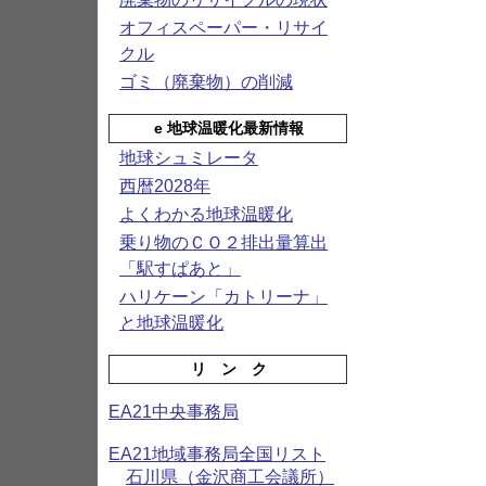
オフィスペーパー・リサイ
クル
ゴミ（廃棄物）の削減
e 地球温暖化最新情報
地球シュミレータ
西暦2028年
よくわかる地球温暖化
乗り物のＣＯ２排出量算出
「駅すぱあと」
ハリケーン「カトリーナ」
と地球温暖化
リ ン ク
EA21中央事務局
EA21地域事務局全国リスト
石川県（金沢商工会議所）