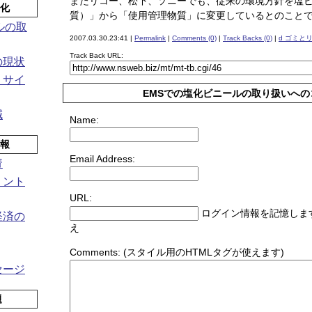
またリコー、松下、ソニーでも、従来の環境方針を塩
ル化
質）」から「使用管理物質」に変更しているとのこと
ルの取
2007.03.30.23:41 |
Permalink
|
Comments (0)
|
Track Backs (0)
|
d ゴミと
Track Back URL:
の現状
リサイ
EMSでの塩化ビニールの取り扱いへの
減
Name:
情報
Email Address:
資
リント
URL:
ログイン情報を記憶しま
経済の
え
Comments:
(スタイル用のHTMLタグが使えます)
セージ
題