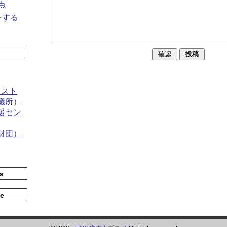
点
をする
リスト
議所）
援セン
財団）
s
te