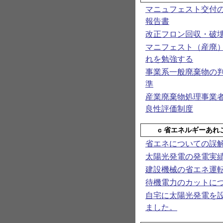
マニュフェスト交付
報告書
改正フロン回収・破
マニフェスト（産廃
れを勉強する
事業系一般廃棄物の
準
産業廃棄物処理事業
良性評価制度
c 省エネルギーあれ
省エネについての誤
太陽光発電の発電実
建設機械の省エネ運
待機電力のカットに
自宅に太陽光発電を
ました。