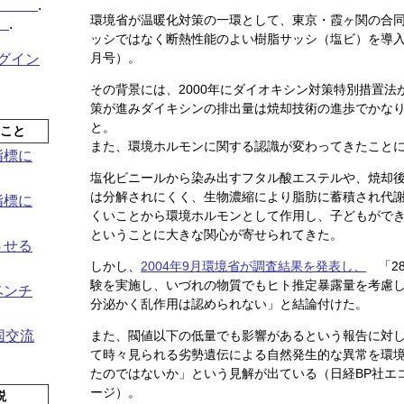
ル化
.
環境省が温暖化対策の一環として、東京・霞ヶ関の合同
報
.
ッシではなく断熱性能のよい樹脂サッシ（塩ビ）を導入
月号）。
グイン
その背景には、2000年にダイオキシン対策特別措置法
策が進みダイキシンの排出量は焼却技術の進歩でかな
と。
たこと
また、環境ホルモンに関する認識が変わってきたこと
指標に
塩化ビニールから染み出すフタル酸エステルや、焼却
は分解されにくく、生物濃縮により脂肪に蓄積され代
指標に
くいことから環境ホルモンとして作用し、子どもがで
ということに大きな関心が寄せられてきた。
させる
しかし、
2004年9月環境省が調査結果を発表し、
「2
験を実施し、いづれの物質でもヒト推定暴露量を考慮
ベンチ
分泌かく乱作用は認められない」と結論付けた。
また、閥値以下の低量でも影響があるという報告に対
国交流
て時々見られる劣勢遺伝による自然発生的な異常を環
たのではないか」という見解が出ている（日経BP社エコプ
ージ）。
説