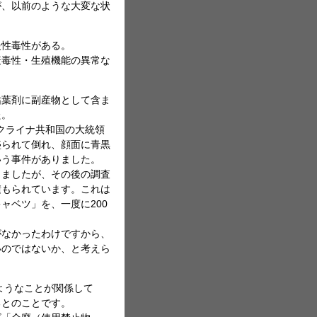
が、以前のような大変な状
慢性毒性がある。
疫毒性・生殖機能の異常な
枯葉剤に副産物として含ま
た。
ウクライナ共和国の大統領
盛られて倒れ、顔面に青黒
いう事件がありました。
きましたが、その後の調査
積もられています。これは
ャベツ」を、一度に200
がなかったわけですから、
いのではないか、と考えら
ようなことが関係して
るとのことです。