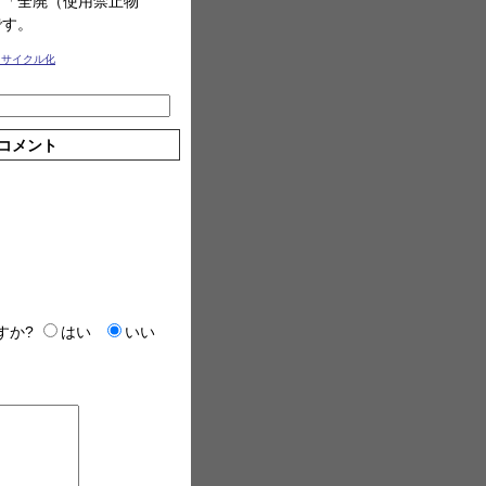
ビ「全廃（使用禁止物
です。
リサイクル化
コメント
すか?
はい
いい