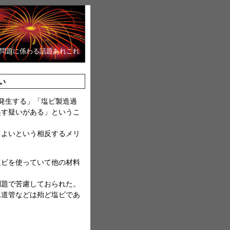
境問題に係わる話題あれこれ
い
発生する」「塩ビ製造過
起す疑いがある」というこ
もよいという相反するメリ
塩ビを使っていて他の材料
問題で苦慮しておられた。
水道管などは殆ど塩ビであ