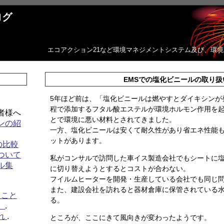
ログ
エコアクション21など環境マネジメントシステム及び、環
EMSでの塩化ビニールの取り扱
5年ほど前は、「塩化ビニールは燃やすとダイキシンが
程で添加するフタル酸エステルが環境ホルモン作用を
者様へ
とで環境に悪い材料とされてきました。
ンの紹
一方、塩化ビニールは安くて耐久性があり省エネ性能
ットがあります。
の比較
ついて
私がコンサルで訪問した車イス製造会社でもシートに
ル集
に切り替えようとするとコストが合わない。
フイルムヒーターを開発・生産している会社でも同じ
また、建設会社を訪れると器材倉庫に保管されている
たこと
る。
介
.
れ
.
ところが、ここにきて風向きが変わったようです。