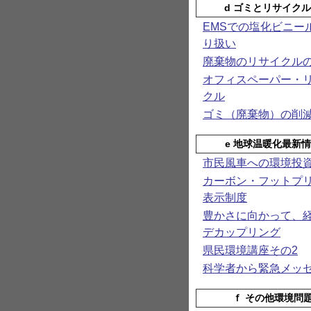
d ゴミとリサイク
EMSでの塩化ビニー
り扱い
廃棄物のリサイクル
オフィスペーパー・
クル
ゴミ（廃棄物）の削
e 地球温暖化最新
市民風車への環境投
カーボン・フットプ
表示制度
豊かさに向かって、
デカップリング
県民環境講座その2
科学者から緊急メッ
ｆ その他環境問