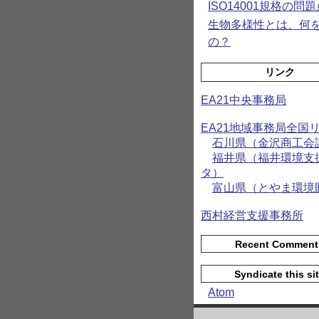
ISO14001規格の問題
生物多様性とは、何
の？
リンク
EA21中央事務局
EA21地域事務局全国
石川県（金沢商工会
福井県（福井環境支
タ）
富山県（とやま環境
西村経営支援事務所
Recent Comment
Syndicate this si
Atom