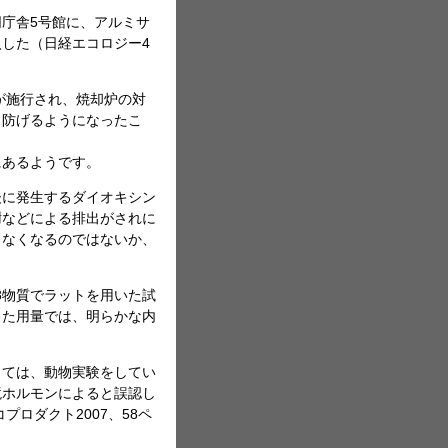
庁舎5号館に、アルミサ
した（日経エコロジー4
が施行され、焼却炉の対
り防げるようになったこ
にあるようです。
後に発生するダイオキシン
謝などによる排出がされに
きなくなるのではないか、
8物質でラットを用いた試
した用量では、明らかな内
しては、動物実験をしてい
境ホルモンによると誤認し
ロダクト2007、58ペ