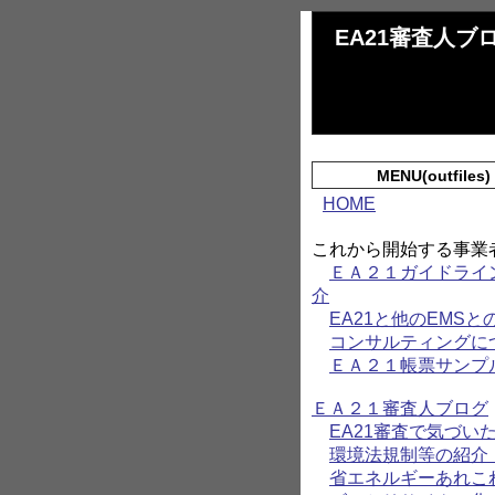
EA21審査人ブ
MENU(outfiles)
HOME
これから開始する事業
ＥＡ２１ガイドライ
介
EA21と他のEMSと
コンサルティングに
ＥＡ２１帳票サンプ
ＥＡ２１審査人ブログ
EA21審査で気づい
環境法規制等の紹
省エネルギーあれこ