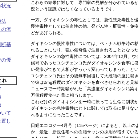
これらの結果に対して、専門家の見解が分かれている
の状況
況という認識ではなくなっているようです。
一方、ダイオキシンの毒性としては、急性致死毒性と
壊法
慢性毒性としては催奇性の他、発がん性・肝毒性・免
）の流
どがあげられる。
ダイキシンの慢性毒性については、ベトナム戦争時の
判断基
れることになり、強い催奇性で注目されることとなっ
ダイオキシンの急性毒性については、2004年12月、
者の優
候補であったユシチェンコ氏がダイオキシンを食事に
い発疹ができて人相がすっかり変わってしまった、と
ユシチェンコ氏はその後無事回復して大統領の座に就
これ
で彼は2mg程度のダイオキシンを食べさせられたと見
ニュースで一時期騒がれた「高濃度ダイオキシン汚染キ
解
万個程度食べた量に相当します。
績
これだけのダイオキシンを一時に摂っても生命に別状
転
ダイキシンの急性毒性はヒトに関しては取るに足りな
ついて
れるようになったことです。
設置し
日経エコロジー4月号（115ページ）によると、以上の
か、最近、新規住宅への樹脂サッシの採用が増えてい