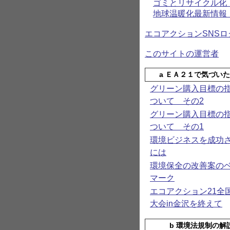
ゴミとリサイク
地球温暖化最新情
エコアクションSNSロ
このサイトの運営者
a ＥＡ２１で気づい
グリーン購入目標の
ついて その2
グリーン購入目標の
ついて その1
環境ビジネスを成功
には
環境保全の改善案の
マーク
エコアクション21全
大会in金沢を終えて
b 環境法規制の解