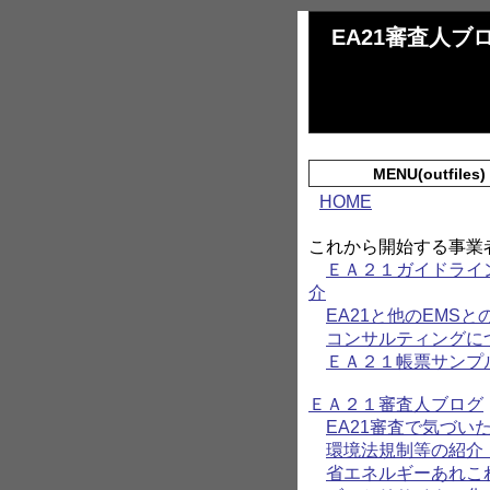
EA21審査人ブ
MENU(outfiles)
HOME
これから開始する事業
ＥＡ２１ガイドライ
介
EA21と他のEMSと
コンサルティングに
ＥＡ２１帳票サンプ
ＥＡ２１審査人ブログ
EA21審査で気づい
環境法規制等の紹
省エネルギーあれこ