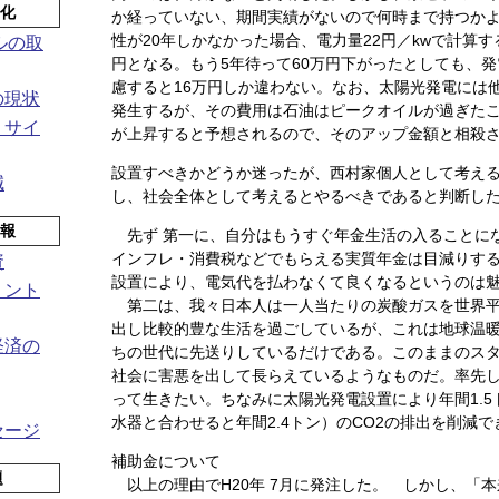
ル化
か経っていない、期間実績がないので何時まで持つか
性が20年しかなかった場合、電力量22円／kwで計算す
ルの取
円となる。もう5年待って60万円下がったとしても、
慮すると16万円しか違わない。なお、太陽光発電には
の現状
発生するが、その費用は石油はピークオイルが過ぎた
リサイ
が上昇すると予想されるので、そのアップ金額と相殺
設置すべきかどうか迷ったが、西村家個人として考え
減
し、社会全体として考えるとやるべきであると判断し
情報
先ず 第一に、自分はもうすぐ年金生活の入ることに
インフレ・消費税などでもらえる実質年金は目減りす
資
設置により、電気代を払わなくて良くなるというのは
リント
第二は、我々日本人は一人当たりの炭酸ガスを世界平均
出し比較的豊な生活を過ごしているが、これは地球温
経済の
ちの世代に先送りしているだけである。このままのス
社会に害悪を出して長らえているようなものだ。率先
って生きたい。ちなみに太陽光発電設置により年間1.
水器と合わせると年間2.4トン）のCO2の排出を削減
セージ
補助金について
題
以上の理由でH20年 7月に発注した。 しかし、「