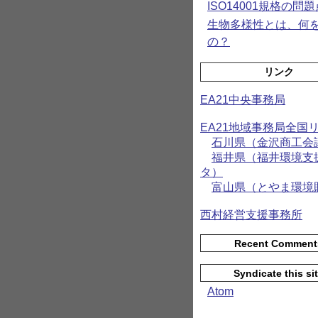
ISO14001規格の問題
生物多様性とは、何
の？
リンク
EA21中央事務局
EA21地域事務局全国
石川県（金沢商工会
福井県（福井環境支
タ）
富山県（とやま環境
西村経営支援事務所
Recent Comment
Syndicate this si
Atom