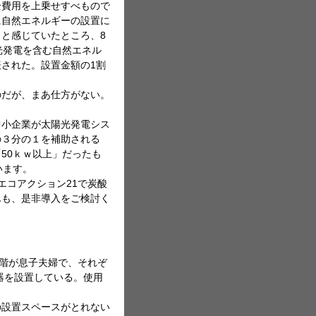
全費用を上乗せすべもので
に自然エネルギーの設置に
と感じていたところ、8
光発電を含む自然エネル
された。設置金額の1割
のだが、まあ仕方がない。
小企業が太陽光発電シス
の３分の１を補助される
50ｋｗ以上」だったも
います。
やエコアクション21で炭酸
んも、是非導入をご検討く
階が息子夫婦で、それぞ
器を設置している。使用
の設置スペースがとれない