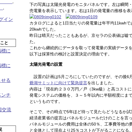
ル化
.
下の写真は太陽光発電のモニタパネルです。左は瞬間
報
.
売電量を表示しています。右は1日の発電量の推移を表
グイン
カタログによると1日当たりの発電量は年平均11kwh
20kwhでした。
昨日は晴天だったこともあるが、京セラの公表値は嘘
た。
たこと
これから継続的にデータを取って発電量の実績データ
指標に
以下は採算性の検討と設置決定の理由です。
太陽光発電の設置
指標に
設置の計画は5月ごろにしていたのですが、その後6月
させる
爺湖サミットに向けて緊急提言
を出しました。
内容は「現在約２３０万円／戸（3kw級）と高コスト
ベンチ
発電システムの価格を、３～５年以内に半額程度にま
というものです。
国交流
そこで、その時点で5年ほど待って見たらどうなるか試
経済産業省の提言はパネルモジュールだけのことを言
パネルモジュールの費用は全体の50％、工事費等他の
説
と全体として現在より25％コストが下がることになる