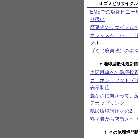
d ゴミとリサイク
EMSでの塩化ビニー
り扱い
廃棄物のリサイクル
オフィスペーパー・
クル
ゴミ（廃棄物）の削
e 地球温暖化最新
市民風車への環境投
カーボン・フットプ
表示制度
豊かさに向かって、
デカップリング
県民環境講座その2
科学者から緊急メッ
ｆ その他環境問