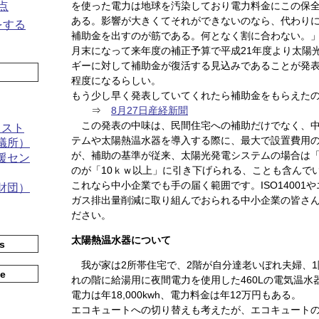
を使った電力は地球を汚染しており電力料金にこの保
点
ある。影響が大きくてそれができないのなら、代わり
をする
補助金を出すのが筋である。何となく割に合わない。」
月末になって来年度の補正予算で平成21年度より太陽
ギーに対して補助金が復活する見込みであることが発表
程度になるらしい。
もう少し早く発表していてくれたら補助金をもらえた
⇒
8月27日産経新聞
この発表の中味は、民間住宅への補助だけでなく、中
リスト
テムや太陽熱温水器を導入する際に、最大で設置費用
議所）
が、補助の基準が従来、太陽光発電システムの場合は「
援セン
のが「10ｋｗ以上」に引き下げられる、ことも含んで
これなら中小企業でも手の届く範囲です。ISO14001
財団）
ガス排出量削減に取り組んでおられる中小企業の皆さ
ださい。
太陽熱温水器について
s
我が家は2所帯住宅で、2階が自分達老いぼれ夫婦、1
te
れの階に給湯用に夜間電力を使用した460Lの電気温水
電力は年18,000kwh、電力料金は年12万円もある。
エコキュートへの切り替えも考えたが、エコキュート