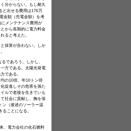
よく分からない。もし耐久
ると出せる費用は176万
発電金額（売電金額）を考
他にメンテナンス費用が
ことから長期的に電力料金
されると考えた。
ると採算が合わない。しか
た。
なるであろう。しかし、
る一方である。太陽光発電
魅力である。
の10倍、年10トン排
暖化促進しその危害を孫た
タイルで老後を生きていも
して社会に貢献し、胸を張
5トン（後述のソーラー温
できることになる。
本来、電力会社の化石燃料