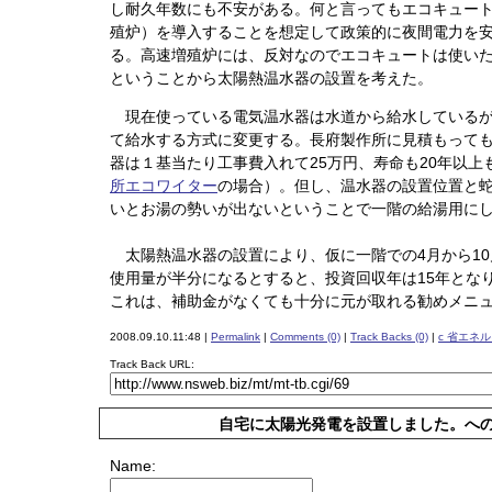
し耐久年数にも不安がある。何と言ってもエコキュー
殖炉）を導入することを想定して政策的に夜間電力を
る。高速増殖炉には、反対なのでエコキュートは使い
ということから太陽熱温水器の設置を考えた。
現在使っている電気温水器は水道から給水しているが
て給水する方式に変更する。長府製作所に見積もって
器は１基当たり工事費入れて25万円、寿命も20年以上
所エコワイター
の場合）。但し、温水器の設置位置と蛇
いとお湯の勢いが出ないということで一階の給湯用に
太陽熱温水器の設置により、仮に一階での4月から10
使用量が半分になるとすると、投資回収年は15年とな
これは、補助金がなくても十分に元が取れる勧めメニ
2008.09.10.11:48 |
Permalink
|
Comments (0)
|
Track Backs (0)
|
c 省エネ
Track Back URL:
自宅に太陽光発電を設置しました。へ
Name: