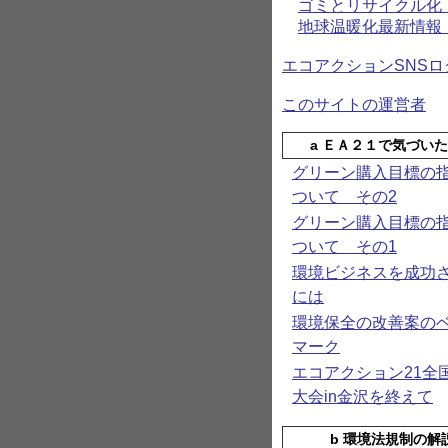
ゴミとリサイク
地球温暖化最新情
エコアクションSNSロ
このサイトの運営者
a ＥＡ２１で気づい
グリーン購入目標の
ついて その2
グリーン購入目標の
ついて その1
環境ビジネスを成功
には
環境保全の改善案の
マーク
エコアクション21全
大会in金沢を終えて
b 環境法規制の解