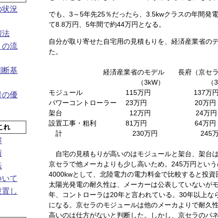
の状況
でも、3～5年先25％だったら、3.5kwクラスの年間発電
て8.8万円、5年間で約44万円となる。
壊法
自分が取り寄せた自宅用の見積もりを、経済産業省の
）の流
た。
判断基
経済産業省のモデル 長府（京セラ）
（3kW） （3.5k
モジュール 115万円 137万
者の優
パワーコントローラー 23万円 20万円
架台 12万円 24万円
設置工事・粗利 81万円 64万円
これ
計 230万円 245万
解
績
自宅の見積もりが高いのはモジュールと架台、架台は
京セラで他メーカよりも少し高いため。245万円とい
転
4000kwとして、北陸電力の電力料金で比較すると投資
ついて
太陽光発電の耐久性は、メーカーは公表していないがモジ
設置し
年、コントローラは20年と言われている。30年以上な
になる。京セラのモジュールは他のメーカよりで耐久
高いのは仕方がないと判断した。しかし、京セラのパ