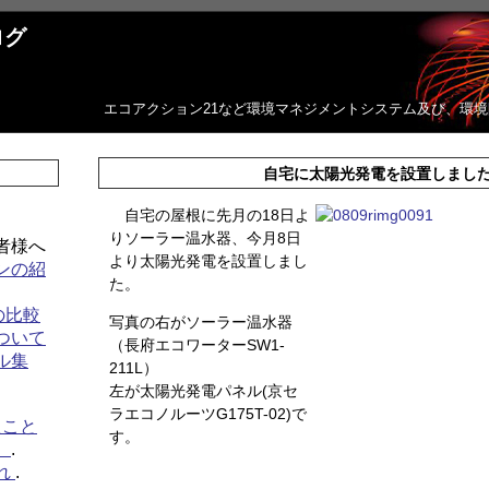
ログ
エコアクション21など環境マネジメントシステム及び、環
自宅に太陽光発電を設置しまし
自宅の屋根に先月の18日よ
りソーラー温水器、今月8日
者様へ
より太陽光発電を設置しまし
ンの紹
た。
の比較
写真の右がソーラー温水器
ついて
（長府エコワーターSW1-
ル集
211L）
左が太陽光発電パネル(京セ
ラエコノルーツG175T-02)で
たこと
す。
介
.
れ
.