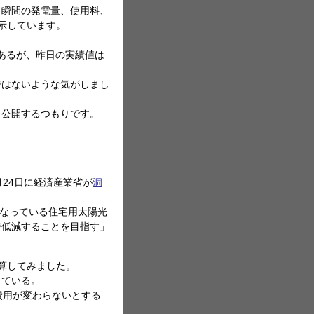
・瞬間の発電量、使用料、
示しています。
であるが、昨日の実績値は
ではないような気がしまし
を公開するつもりです。
24日に経済産業省が
洞
になっている住宅用太陽光
で低減することを目指す」
算してみました。
っている。
費用が変わらないとする
。