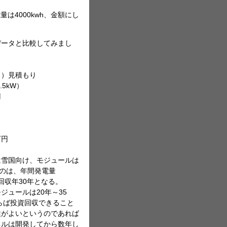
量は4000kwh、金額にし
データと比較してみまし
見積もり
W）
円
円
雪国向け、モジュールは
うのは、年間発電量
回収年30年となる。
ュールは20年～35
らば投資回収できること
性がよいというのであれば
ネルは開発してから数年し