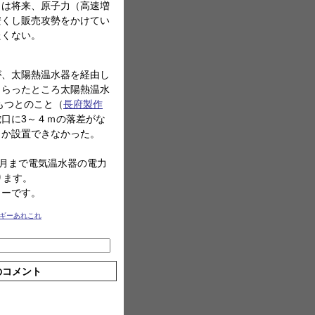
トは将来、原子力（高速増
安くし販売攻勢をかけてい
たくない。
、太陽熱温水器を経由し
もらったところ太陽熱温水
もつとのこと（
長府製作
口に3～４ｍの落差がな
しか設置できなかった。
月まで電気温水器の電力
ります。
ューです。
ルギーあれこれ
のコメント