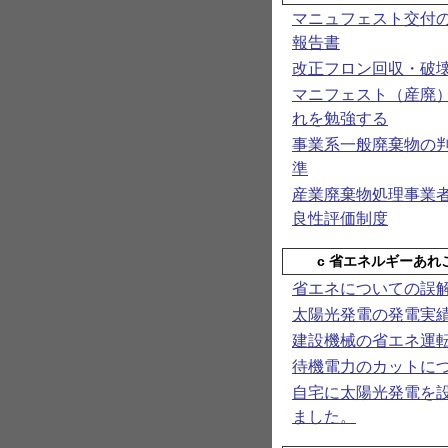
マニュフェスト交付
報告書
改正フロン回収・破
マニフェスト（産廃
れを勉強する
事業系一般廃棄物の
準
産業廃棄物処理事業
良性評価制度
c 省エネルギーあれ
省エネについての誤
太陽光発電の発電実
建設機械の省エネ運
待機電力のカットに
自宅に太陽光発電を
ました。