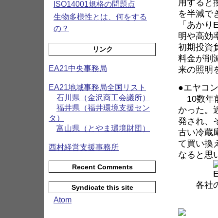
用すると
ISO14001規格の問題点
を半減で
生物多様性とは、何をする
「あかり
の？
明や高効
初期投資
リンク
料金が削
来の照明
EA21中央事務局
●エヤコ
EA21地域事務局全国リスト
10数年
石川県（金沢商工会議所）
福井県（福井環境支援セン
かった。
タ）
発され、
富山県（とやま環境財団）
古い冷蔵
て買い換
西村経営支援事務所
なると思
Recent Comments
各社の主
Syndicate this site
※省エ
Atom