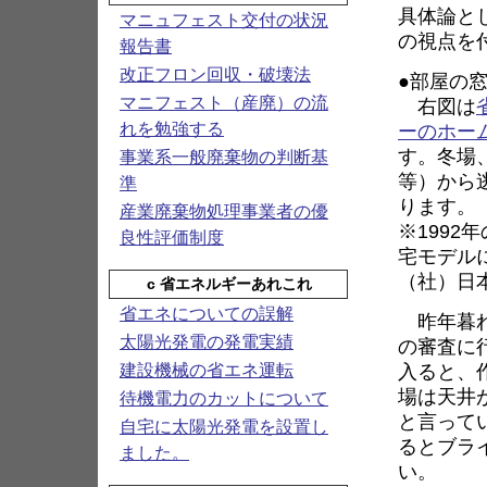
具体論と
マニュフェスト交付の状況
の視点を
報告書
改正フロン回収・破壊法
●部屋の
マニフェスト（産廃）の流
右図は
ーのホー
れを勉強する
す。冬場
事業系一般廃棄物の判断基
等）から
準
ります。
産業廃棄物処理事業者の優
※1992
良性評価制度
宅モデル
（社）日
c 省エネルギーあれこれ
省エネについての誤解
昨年暮れ
太陽光発電の発電実績
の審査に
入ると、
建設機械の省エネ運転
場は天井
待機電力のカットについて
と言って
自宅に太陽光発電を設置し
るとブラ
ました。
い。