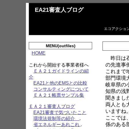
EA21審査人ブログ
エコアクショ
MENU(outfiles)
HOME
昨日は石
の先進事
これから開始する事業者様へ
これまで
ＥＡ２１ガイドラインの紹
介
部門環境
EA21と他のEMSとの比較
岐阜県の
コンサルティングについて
知県の浅
ＥＡ２１帳票サンプル集
聞きまし
両人とも
ＥＡ２１審査人ブログ
いますね
EA21審査で気づいたこと
ここでは
環境法規制等の紹介
.
係のある
省エネルギーあれこれ
.