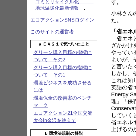
す。
ゴミとリサイクル化
.
地球温暖化最新情報
.
小林さん
た。
エコアクションSNSログイン
「省エネ
このサイトの運営者
省エネと
a ＥＡ２１で気づいたこと
ざかかけ
やってい
グリーン購入目標の指標に
よいが、
ついて その2
と言いた
グリーン購入目標の指標に
しかし、
ついて その1
これは知
環境ビジネスを成功させる
英語の省エネ
には
Energy
環境保全の改善案のベンチ
理」「保存
マーク
Conse
エコアクション21全国交流
していく
大会in金沢を終えて
省エネル
上げるの
b 環境法規制の解説