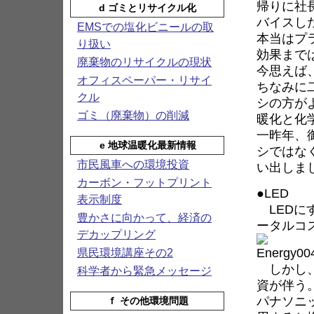
帰りに社
d ゴミとリサイクル化
バイスし
EMSでの塩化ビニールの取
本当はプ
り扱い
効果まで
廃棄物のリサイクルの現状
今思えば
オフィスペーパー・リサイ
ちなみに
クル
シの方が
ゴミ（廃棄物）の削減
暖化と化
一昨年、
e 地球温暖化最新情報
シではな
市民風車への環境投資
い出しま
カーボン・フットプリント
●LED
表示制度
LEDに
豊かさに向かって、経済の
ータルコ
デカップリング
県民環境講座その2
しかし、
科学者から緊急メッセージ
資が伴う
パナソニ
ｆ その他環境問題