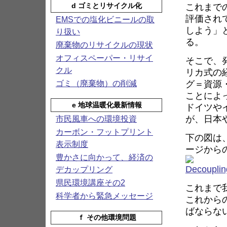
これまで
d ゴミとリサイクル化
評価され
EMSでの塩化ビニールの取
しよう」
り扱い
る。
廃棄物のリサイクルの現状
オフィスペーパー・リサイ
そこで、
クル
リカ式の
グ＝資源
ゴミ（廃棄物）の削減
ことによ
e 地球温暖化最新情報
ドイツや
が、日本
市民風車への環境投資
カーボン・フットプリント
下の図は
表示制度
ージから
豊かさに向かって、経済の
デカップリング
県民環境講座その2
これまで
科学者から緊急メッセージ
これから
ばならな
ｆ その他環境問題