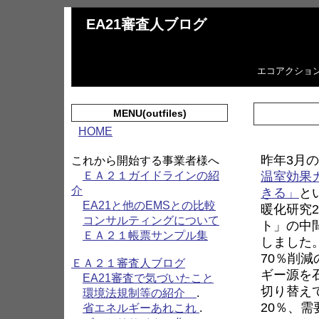
EA21審査人ブログ
エコアクショ
MENU(outfiles)
HOME
昨年3月
これから開始する事業者様へ
温室効果
ＥＡ２１ガイドラインの紹
介
きる」
と
EA21と他のEMSとの比較
暖化研究2
コンサルティングについて
ト」の中
ＥＡ２１帳票サンプル集
しました
70％削
ＥＡ２１審査人ブログ
ギー源を
EA21審査で気づいたこと
切り替え
環境法規制等の紹介
.
20％、
省エネルギーあれこれ
.