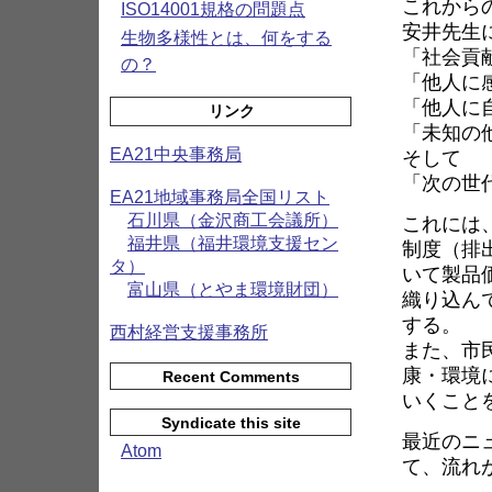
これから
ISO14001規格の問題点
安井先生
生物多様性とは、何をする
「社会貢
の？
「他人に
「他人に
リンク
「未知の
EA21中央事務局
そして
「次の世
EA21地域事務局全国リスト
石川県（金沢商工会議所）
これには
福井県（福井環境支援セン
制度（排
タ）
いて製品
富山県（とやま環境財団）
織り込ん
する。
西村経営支援事務所
また、市
康・環境
Recent Comments
いくこと
Syndicate this site
最近のニ
Atom
て、流れ