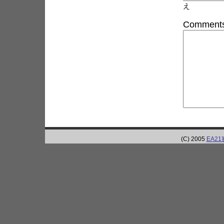
え
Comments
(C) 2005
EA2