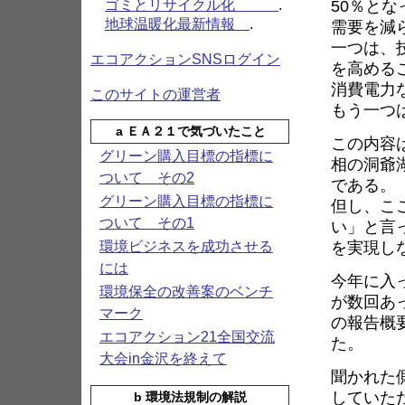
50％とな
ゴミとリサイクル化
.
地球温暖化最新情報
.
需要を減
一つは、
エコアクションSNSログイン
を高める
消費電力
このサイトの運営者
もう一つ
a ＥＡ２１で気づいたこと
この内容
グリーン購入目標の指標に
相の洞爺
ついて その2
である。
グリーン購入目標の指標に
但し、こ
ついて その1
い」と言
を実現し
環境ビジネスを成功させる
には
今年に入っ
環境保全の改善案のベンチ
が数回あ
マーク
の報告概
エコアクション21全国交流
た。
大会in金沢を終えて
聞かれた
していた
b 環境法規制の解説