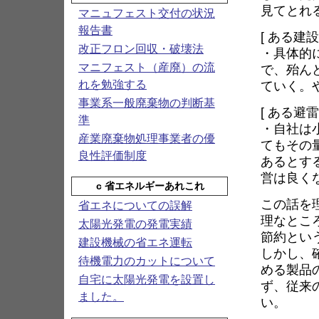
見てとれ
マニュフェスト交付の状況
報告書
[ ある建
改正フロン回収・破壊法
・具体的
マニフェスト（産廃）の流
で、殆ん
ていく。
れを勉強する
事業系一般廃棄物の判断基
[ ある避
準
・自社は
産業廃棄物処理事業者の優
てもその量
良性評価制度
あるとす
営は良く
c 省エネルギーあれこれ
この話を
省エネについての誤解
理なとこ
太陽光発電の発電実績
節約とい
建設機械の省エネ運転
しかし、
待機電力のカットについて
める製品
自宅に太陽光発電を設置し
ず、従来
ました。
い。