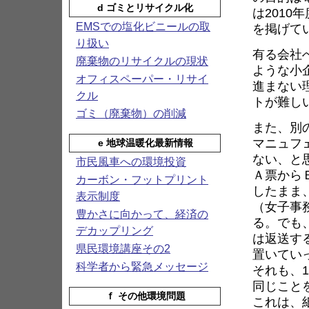
d ゴミとリサイクル化
は2010
EMSでの塩化ビニールの取
を掲げて
り扱い
有る会社
廃棄物のリサイクルの現状
ような小
オフィスペーパー・リサイ
進まない
クル
トが難し
ゴミ（廃棄物）の削減
また、別
マニュフ
e 地球温暖化最新情報
ない、と
市民風車への環境投資
Ａ票から
カーボン・フットプリント
したまま
表示制度
（女子事
豊かさに向かって、経済の
る。でも
デカップリング
は返送す
県民環境講座その2
置いてい
科学者から緊急メッセージ
それも、
同じこと
ｆ その他環境問題
これは、