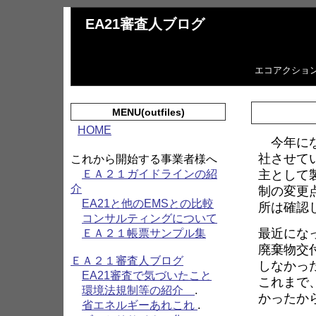
EA21審査人ブログ
エコアクショ
MENU(outfiles)
HOME
今年にな
社させて
これから開始する事業者様へ
主として
ＥＡ２１ガイドラインの紹
介
制の変更
EA21と他のEMSとの比較
所は確認
コンサルティングについて
最近にな
ＥＡ２１帳票サンプル集
廃棄物交
ＥＡ２１審査人ブログ
しなかっ
EA21審査で気づいたこと
これまで
環境法規制等の紹介
.
かったか
省エネルギーあれこれ
.