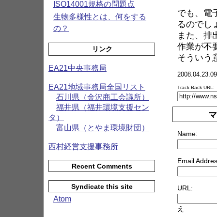
ISO14001規格の問題点
でも、電
生物多様性とは、何をする
るのでし
の？
また、排
作業が不
リンク
そういう
EA21中央事務局
2008.04.23.09
EA21地域事務局全国リスト
Track Back URL:
石川県（金沢商工会議所）
福井県（福井環境支援セン
マ
タ）
富山県（とやま環境財団）
Name:
西村経営支援事務所
Email Addres
Recent Comments
Syndicate this site
URL:
Atom
え