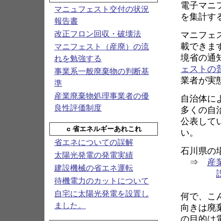
電子マニ
マニュフェスト交付の状況
を集計す
報告書
マニフェ
改正フロン回収・破壊法
載できま
マニフェスト（産廃）の流
境省の通
れを勉強する
ェストの
事業系一般廃棄物の判断基
業者が実
準
産業廃棄物処理事業者の優
自治体に
良性評価制度
多くの自
公表して
c 省エネルギーあれこれ
い。
省エネについての誤解
石川県の
太陽光発電の発電実績
⇒
産
建設機械の省エネ運転
待機電力のカットについて
自宅に太陽光発電を設置し
何で、こ
ました。
向きは廃
の目的は