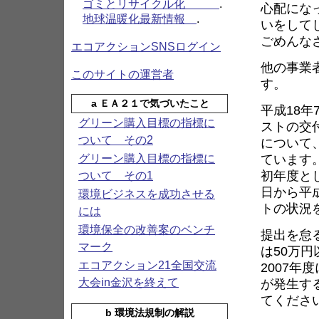
ゴミとリサイクル化
.
心配にな
地球温暖化最新情報
.
いをして
ごめんな
エコアクションSNSログイン
他の事業
このサイトの運営者
す。
a ＥＡ２１で気づいたこと
平成18
グリーン購入目標の指標に
ストの交
ついて その2
について
ています
グリーン購入目標の指標に
初年度とし
ついて その1
日から平成
環境ビジネスを成功させる
トの状況
には
環境保全の改善案のベンチ
提出を怠
マーク
は50万
エコアクション21全国交流
2007
が発生す
大会in金沢を終えて
てくださ
b 環境法規制の解説