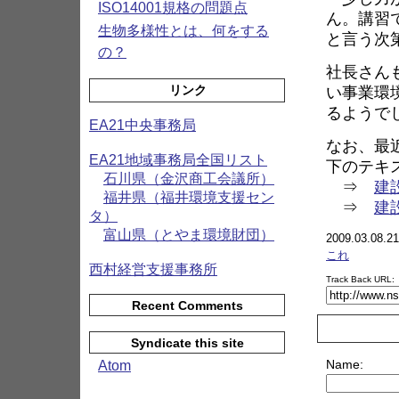
ISO14001規格の問題点
ん。講習
生物多様性とは、何をする
と言う次
の？
社長さん
い事業環
リンク
るようで
EA21中央事務局
なお、最
EA21地域事務局全国リスト
下のテキ
石川県（金沢商工会議所）
⇒
建
福井県（福井環境支援セン
⇒
建
タ）
富山県（とやま環境財団）
2009.03.08.21
これ
西村経営支援事務所
Track Back URL:
Recent Comments
Syndicate this site
Name:
Atom