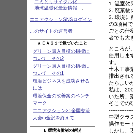
ゴミとリサイクル化
.
1. 温室
地球温暖化最新情報
.
2. 廃棄
3. 環境
エコアクションSNSログイン
の3項目
ごとの仕
このサイトの運営者
者でも大
a ＥＡ２１で気づいたこと
ところが
グリーン購入目標の指標に
使用しま
ついて その2
す。
グリーン購入目標の指標に
土木工事
ついて その1
排出され
環境ビジネスを成功させる
たらよい
には
私は、2
いた所、
環境保全の改善案のベンチ
そこでの
マーク
-------------
エコアクション21全国交流
中型クラ
大会in金沢を終えて
操作モー
しかし、
b 環境法規制の解説