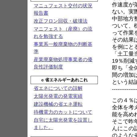
作速度が
マニュフェスト交付の状況
ない。実
報告書
中部地方
改正フロン回収・破壊法
ついて、
マニフェスト（産廃）の流
って作業
れを勉強する
その結果
事業系一般廃棄物の判断基
を例にと
準
「土工量
産業廃棄物処理事業者の優
19％削減
良性評価制度
即ち「全
間の増加
c 省エネルギーあれこれ
という結
-------------
省エネについての誤解
太陽光発電の発電実績
この４％
建設機械の省エネ運転
全体を考
待機電力のカットについて
能を高め
自宅に太陽光発電を設置し
そこで昨
ました。
んにこの
のような