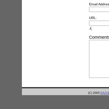
Email Addres
URL:
え
Comments
(C) 2005
EA2