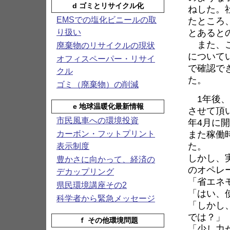
d ゴミとリサイクル化
ねした。
たところ
EMSでの塩化ビニールの取
とあると
り扱い
また、こ
廃棄物のリサイクルの現状
について
オフィスペーパー・リサイ
で確認で
クル
た。
ゴミ（廃棄物）の削減
1年後、
e 地球温暖化最新情報
させて頂
市民風車への環境投資
年4月に
また稼働
カーボン・フットプリント
た。
表示制度
しかし、
豊かさに向かって、経済の
のオペレ
デカップリング
「省エネ
県民環境講座その2
「はい、
科学者から緊急メッセージ
「しかし
では？」
ｆ その他環境問題
「少し力