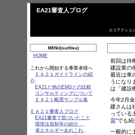
EA21審査人ブログ
エコアクショ
MENU(outfiles)
HOME
前回は待
建設業の
これから開始する事業者様へ
最近は車
ＥＡ２１ガイドラインの紹
介
うになり
EA21と他のEMSとの比較
は「建設
コンサルティングについて
今年2月
ＥＡ２１帳票サンプル集
建さんは
ＥＡ２１審査人ブログ
っている
EA21審査で気づいたこと
賞
”でも
環境法規制等の紹介
.
省エネルギーあれこれ
.
一般的に