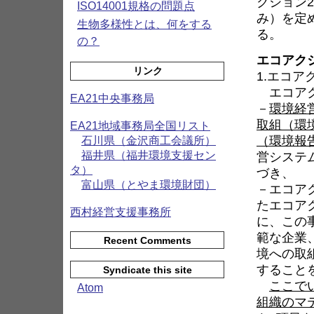
クション
ISO14001規格の問題点
み）を定
生物多様性とは、何をする
る。
の？
エコアク
リンク
1.エコア
エコアク
EA21中央事務局
－
環境経
取組（環
EA21地域事務局全国リスト
（環境報
石川県（金沢商工会議所）
営システ
福井県（福井環境支援セン
タ）
づき、
富山県（とやま環境財団）
－エコア
たエコア
西村経営支援事務所
に、この
範な企業
Recent Comments
境への取
すること
Syndicate this site
ここで
Atom
組織のマ