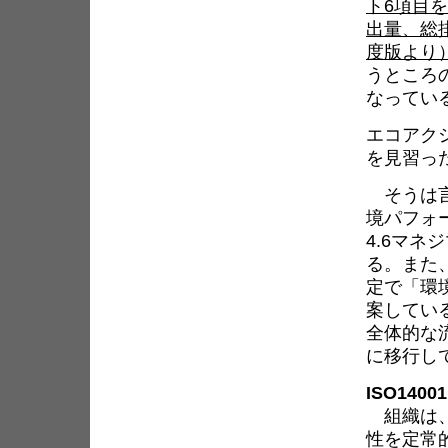
ト6項目
出量、総
度版より
うところ
なってい
エコアクシ
を見習っ
そうは言
境パフォ
4.6マネ
る。また、
定で「環
案してい
全体的な
に移行し
ISO140
組織は、
性を定常