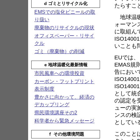
d ゴミとリサイクル化
たらすこ
EMSでの塩化ビニールの取
地球温暖
り扱い
ォーマンス
廃棄物のリサイクルの現状
に取組ん
オフィスペーパー・リサイ
ISO14
クル
いことも
ゴミ（廃棄物）の削減
EUでは、
EMAS
e 地球温暖化最新情報
告において
市民風車への環境投資
ISO14
カーボン・フットプリント
ISO14
表示制度
として統合
豊かさに向かって、経済の
の認定を
デカップリング
ューの実
県民環境講座その2
ンスの検
科学者から緊急メッセージ
としてい
このこと
ｆ その他環境問題