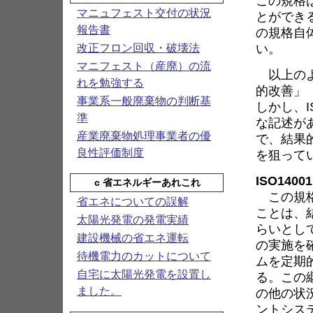
この規格
マニュフェスト交付の状況
とができ
報告書
の規格自
い。
改正フロン回収・破壊法
マニフェスト（産廃）の流
以上のよ
れを勉強する
的改善」
事業系一般廃棄物の判断基
しかし、I
準
な記述が
産業廃棄物処理事業者の優
で、結果
良性評価制度
を狙って
ISO140
c 省エネルギーあれこれ
この規格
省エネについての誤解
ことは、
太陽光発電の発電実績
らいとし
建設機械の省エネ運転
の実施を
待機電力のカットについて
ムを定期
自宅に太陽光発電を設置し
る。この
ました。
の他の状
ントシス