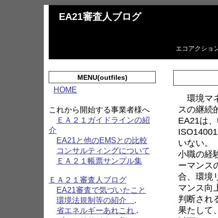
EA21審査人ブログ
エコアクショ
MENU(outfiles)
HOME
環境マネ
スの継続
これから開始する事業者様へ
EA21
ＥＡ２１ガイドラインの紹
介
ISO14
EA21と他のEMSとの比較
いない。
コンサルティングについて
小職の経
ＥＡ２１帳票サンプル集
ーマンス
合、環境
ＥＡ２１審査人ブログ
マンス向上
EA21審査で気づいたこと
判断され
環境法規制等の紹介
.
果たして
省エネルギーあれこれ
.