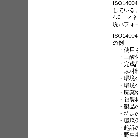
ISO14
している。
4.6 
境パフォ
ISO14
の例
・使用さ
・二酸化
・完成品
・原材料
・環境発
・環境発
・廃棄物
・包装材
・製品の
・特定の
・環境保
・起訴
・野生生