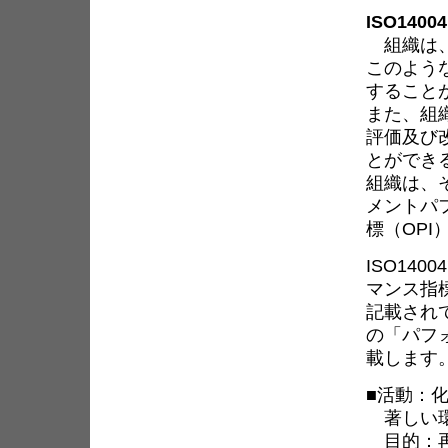
ISO140
組織は、
このよう
すること
また、組
評価及び
とができ
組織は、
メントパ
標（OP
ISO14
マンス指標
記載されてい
の「パフ
載します
■活動：
著しい環
目的：再