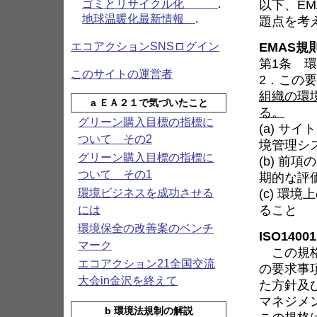
以下、EM
ゴミとリサイクル化
.
地球温暖化最新情報
.
題点を考
EMAS
エコアクションSNSログイン
第1条 
このサイトの運営者
2．この
組織の環
a ＥＡ２１で気づいたこと
る。
グリーン購入目標の指標に
(a) 
ついて その2
境管理シ
グリーン購入目標の指標に
(b) 
ついて その1
期的な評
(c) 
環境ビジネスを成功させる
ること
には
環境保全の改善案のベンチ
ISO140
マーク
この規格
エコアクション21全国交流
の要求事
大会in金沢を終えて
た方針及
マネジメ
b 環境法規制の解説