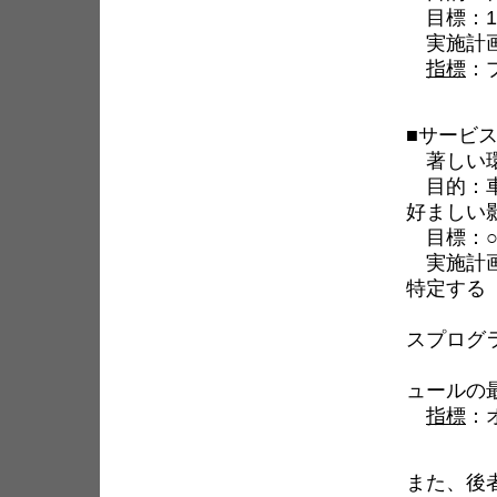
目標：1
実施計画
指標
：
ボイ
■サービ
著しい環
目的：車
好ましい
目標：○
実施計画
特定する
主要な
スプログ
コンピ
ュールの
指標
：
NO
また、後