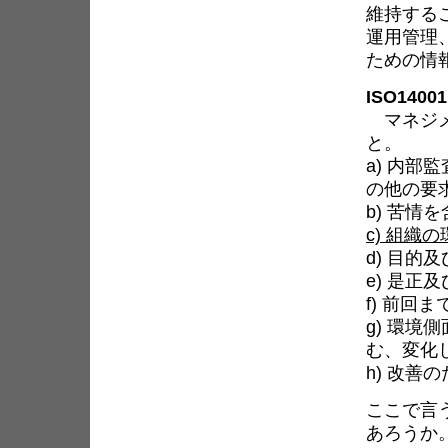
維持する
運用管理
ための情
ISO140
マネジメ
と。
a) 内
の他の要
b) 苦
c) 組織
d) 目的
e) 是正
f) 前
g) 環
む、変化
h) 改善
ここで言
あろうか。